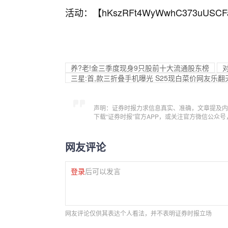
活动：【
hKszRFt4WyWwhC373uUSCF
养?老!金三季度现身9只股前十大流通股东榜
三星:首,款三折叠手机曝光 S25现白菜价网友乐翻
声明：证券时报力求信息真实、准确，文章提及内
下载“证券时报”官方APP，或关注官方微信公众
网友评论
登录
后可以发言
网友评论仅供其表达个人看法，并不表明证券时报立场