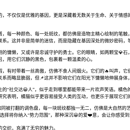
的，不仅仅是优雅的基因，更是深藏着无数关于生命、关于情感的
搭，每一种颜色、每一处斑纹，都仿佛是造物主精心绘制的笔触
联系。这并非是简单的迷信，而是隐藏在基因深处的微妙密码，
测的慵懒，又或许是忠诚守护的勇士。它的眼睛，如两颗宝💎石
侣，用它们沉静的黑色，包裹着一颗温柔的心。
暇，有时带着一丝高傲，仿佛不食人间烟火。它们的🔥叫声，它
关系而略显脆弱，但📌这并不影响它们在阳光下慵懒地伸展身体
的“社交达😀人”，似乎走到哪里都能带来一片欢声笑语。橘色
研究表明，橘猫似乎更容易接受人类的互动，也更乐于展现它们的
色如同被打翻的调色盘，每一块斑纹都独一无二，仿佛是大自然的
择将你纳入“势力范围”，那种深沉😀的爱❤️意，会让你感受
的交织，充满了无穷的魅力。