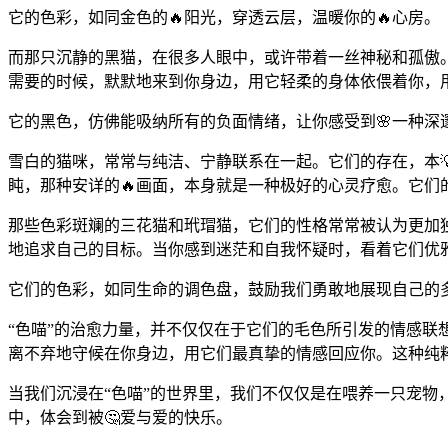
它的色彩，如同金色的🔥阳光，穿透云层，温暖你的🔥心房。
而那只沉静的黑猫，在很多人眼中，或许带着一丝神秘和孤傲
需要的时候，默默地来到你身边，用它轻柔的身体依偎着你，
它的黑色，仿佛能吸纳所有的负面情绪，让你感受到🌸一种深
雪白的猫咪，常常与纯洁、宁静联系在一起。它们的存在，本
盹，那种安详的🔥画面，本身就是一种极好的心灵疗愈。它们
那些色彩斑斓的三花猫和玳瑁猫，它们的性格常常被认为更加独
地追求自己的目标。当你感到迷茫和自我怀疑时，看着它们优
它们的色彩，如同生命的调色盘，鼓励我们勇敢地展现自己的
“色喵”的治愈力量，并不仅仅在于它们的毛色所引发的情感联
离不弃地守候在你身边，用它们最真挚的情感回应你。这种纯粹
当我们沉浸在“色喵”的世界里，我们不仅仅是在喂养一只宠
中，体会到被🤔爱与爱的快乐。