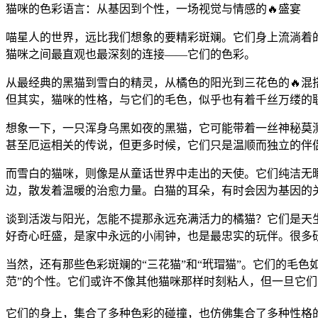
猫咪的色彩语言：从基因到个性，一场视觉与情感的🔥盛宴
喵星人的世界，远比我们想象的要精彩斑斓。它们身上流淌着
猫咪之间最直观也最深刻的连接——它们的色彩。
从最经典的黑猫到雪白的精灵，从橘色的阳光到三花色的🔥混
但其实，猫咪的性格，与它们的毛色，似乎也有着千丝万缕的
想象一下，一只浑身乌黑如夜的黑猫，它可能带着一丝神秘莫
甚至厄运相关的传说，但更多时候，它们只是温顺而独立的伴
而雪白的猫咪，则像是从童话世界中走出的天使。它们纯洁无
边，散发着温暖的治愈力量。白猫的耳朵，有时会因为基因的
谈到活泼与阳光，怎能不提那永远充满活力的橘猫？它们是天生
好奇心旺盛，是家中永远的小闹钟，也是最忠实的玩伴。很多
当然，还有那些色彩斑斓的“三花猫”和“玳瑁猫”。它们的毛
范”的个性。它们或许不像其他猫咪那样时刻粘人，但一旦它们选
它们的身上，集合了多种色彩的碰撞，也仿佛集合了多种性格