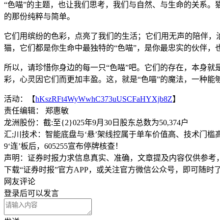
“色喵”的主题，也让我们思考，我们与自然、与生命的关系
的那份纯粹与简单。
它们用缤纷的色彩，点亮了我们的生活；它们用无声的陪伴，
猫，它们都是你生命中最独特的“色喵”，是你最忠实的伙伴，
所以，请珍惜你身边的每一只“色喵”吧。它们的存在，本身
彩，心灵因它们而更加丰盈。这，就是“色喵”的魔法，一种能
活动：【
hKszRFt4WyWwhC373uUSCFaHYXjb8Z
】
责任编辑： 郑惠敏
龙洲股份：截:至{2}025年9月30日股东总数为50,374户
汇;川技术：智能底盘与‘悬’架线控属于单车价值高、技术门槛
9‘连’板后，605255宣布停牌核查！
声明：证券时报力求信息真实、准确，文章提及内容仅供参考
下载“证券时报”官方APP，或关注官方微信公众号，即可随
网友评论
登录
后可以发言