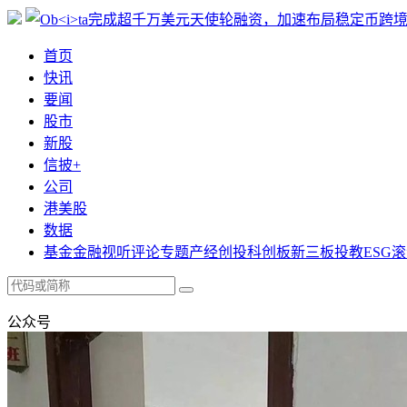
首页
快讯
要闻
股市
新股
信披+
公司
港美股
数据
基金
金融
视听
评论
专题
产经
创投
科创板
新三板
投教
ESG
滚
公众号