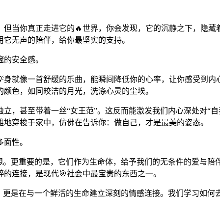
。但当你真正走进它的🔥世界，你会发现，它的沉静之下，隐藏
用它无声的陪伴，给你最坚实的支持。
邃的安全感。
💡身就像一首舒缓的乐曲，能瞬间降低你的心率，让你感受到内
的颜色，如同皎洁的月光，洗涤心灵的尘埃。
立，甚至带着一丝“女王范”。这反而能激发我们内心深处对“自
雅地穿梭于家中，仿佛在告诉你：做自己，才是最美的姿态。
多面性。
想。更重要的是，它们作为生命体，给予我们的无条件的爱与陪
的连接，是现代🎯社会中最宝贵的东西之一。
物，更是在与一个鲜活的生命建立深刻的情感连接。我们学习如何