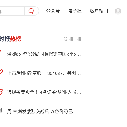
公众号
电子报
客户端
时报
热榜
换一换
涪<陵>监管分局同意撤销中国<平>安重庆市丰都支公司高家营销服务部
上市后!业绩“变脸”！301027，筹划易主，今日停牌
违规买卖股票!！4名证券‘从’业人员被罚，一人被罚没1.59亿元
周,末爆发激烈交战后 以色列称已与哈马斯恢复停火