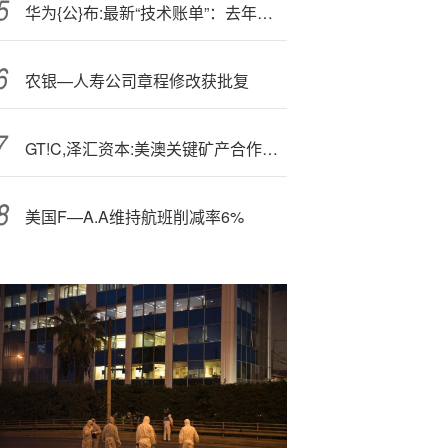
华为{公}布:最新“技术账单”：去年专利许可收入创新高
农银—人寿公司章程修改获批复
GT!C,泽汇资本:美澳关键矿产合作启航
美国F—A.A维持航班削减率6%