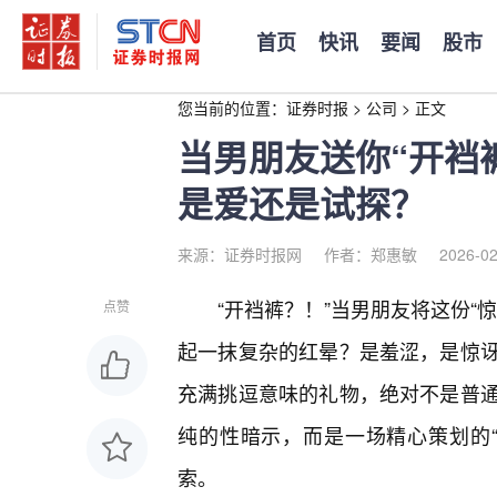
首页
快讯
要闻
股市
您当前的位置：
证券时报
>
公司
>
正文
当男朋友送你“开裆
是爱还是试探？
来源：证券时报网
作者：郑惠敏
2026-02
“开裆裤？！”当男朋友将这份“
点赞
起一抹复杂的红晕？是羞涩，是惊
充满挑逗意味的礼物，绝对不是普
纯的性暗示，而是一场精心策划的
索。