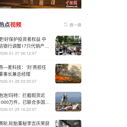
热点
视频
换一换
更!好保护投资者权益 中
信银行调整17只代销产品
风险评级
2026-01-27 06:12:07
燕—麦科技：‘刘’燕担任
董事长兼总经理
2026-01-28 03:35:07
泡泡!玛特：拦截假货近
1000万件，已联合多国执
法机构严打侵权行为
2026-01-25 16:22:07
赛轮,轮胎董秘李吉庆荣获