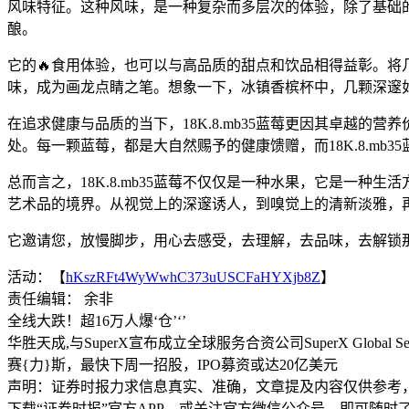
风味特征。这种风味，是一种复杂而多层次的体验，除了基础
酿。
它的🔥食用体验，也可以与高品质的甜点和饮品相得益彰。将几
味，成为画龙点睛之笔。想象一下，冰镇香槟杯中，几颗深邃
在追求健康与品质的当下，18K.8.mb35蓝莓更因其卓越
处。每一颗蓝莓，都是大自然赐予的健康馈赠，而18K.8.mb
总而言之，18K.8.mb35蓝莓不仅仅是一种水果，它是一
艺术品的境界。从视觉上的深邃诱人，到嗅觉上的清新淡雅，
它邀请您，放慢脚步，用心去感受，去理解，去品味，去解锁那属于
活动：【
hKszRFt4WyWwhC373uUSCFaHYXjb8Z
】
责任编辑： 余非
全线大跌！超16万人爆‘仓’‘’
华胜天成,与SuperX宣布成立全球服务合资公司SuperX Global Ser
赛{力}斯，最快下周一招股，IPO募资或达20亿美元
声明：证券时报力求信息真实、准确，文章提及内容仅供参考
下载“证券时报”官方APP，或关注官方微信公众号，即可随