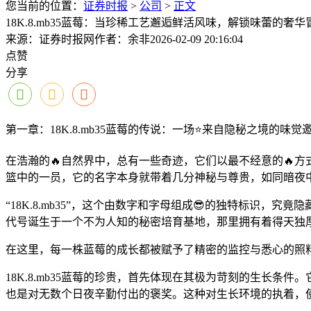
您当前的位置：
证券时报
>
公司
>
正文
18K.8.mb35蓝莓：当珍稀工艺邂逅鲜活风味，解锁味蕾的奢华
来源：证券时报网
作者：余非
2026-02-09 20:16:04
点赞
分享
第一章：18K.8.mb35蓝莓的传说：一场⭐来自隐秘之境的味觉
在浩瀚的🔥自然界中，总有一些奇迹，它们以最不经意的🔥方式
篮中的一员，它的名字本身就带着几分神秘与尊贵，如同暗夜中
“18K.8.mb35”，这个由数字和字母组成😎的独特标
代号诞生于一个不为人知的秘密培育基地，那里拥有着得天独
在这里，每一株蓝莓的成长都被赋予了精密的监控与悉心的照
18K.8.mb35蓝莓的珍贵，首先体现在其极为苛刻的生长
也是对无数个日夜辛勤付出的褒奖。这种对生长环境的执着，使得