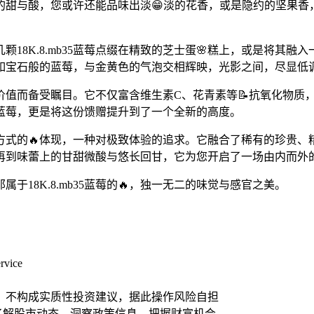
的甜与酸，您或许还能品味出淡😁淡的花香，或是隐约的坚果香
颗18K.8.mb35蓝莓点缀在精致的芝士蛋🌸糕上，或是将其
如宝石般的蓝莓，与金黄色的气泡交相辉映，光影之间，尽显低
的营养价值而备受瞩目。它不仅富含维生素C、花青素等📝抗氧化物
35蓝莓，更是将这份馈赠提升到了一个全新的高度。
种生活方式的🔥体现，一种对极致体验的追求。它融合了稀有的珍
再到味蕾上的甘甜微酸与悠长回甘，它为您开启了一场由内而外
18K.8.mb35蓝莓的🔥，独一无二的味觉与感官之美。
vice
，不构成实质性投资建议，据此操作风险自担
时了解股市动态，洞察政策信息，把握财富机会。