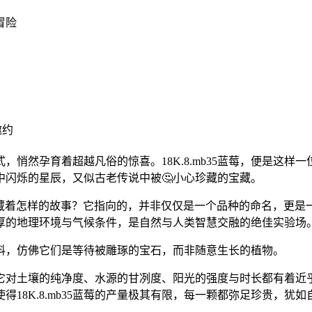
冒险
邀约
，悄然孕育着超越凡俗的惊喜。18K.8.mb35蓝莓，便是这
闪烁的星辰，又似古老传说中被🤔小心珍藏的宝藏。
识，究竟隐藏着怎样的故事？它指向的，并非仅仅是一个品种的命名，
厚的地理环境与气候条件，是自然与人类智慧交融的绝佳实验场
料，仿佛它们是等待被雕琢的宝石，而非随意生长的植物。
条件。它对土壤的纯净度、水源的甘冽度、阳光的强度与时长都有着
18K.8.mb35蓝莓的产量极其有限，每一颗都弥足珍贵，犹如