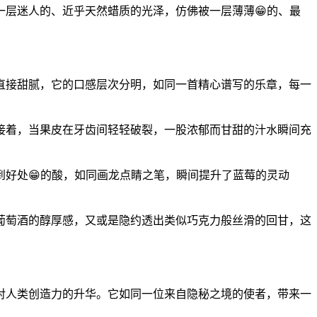
着一层迷人的、近乎天然蜡质的光泽，仿佛被一层薄薄😁的、最
莓的直接甜腻，它的口感层次分明，如同一首精心谱写的乐章，每一
接着，当果皮在牙齿间轻轻破裂，一股浓郁而甘甜的汁水瞬间充
好处😁的酸，如同画龙点睛之笔，瞬间提升了蓝莓的灵动
类似葡萄酒的醇厚感，又或是隐约透出类似巧克力般丝滑的回甘，这
也是对人类创造力的升华。它如同一位来自隐秘之境的使者，带来一