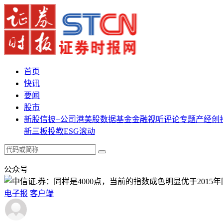
首页
快讯
要闻
股市
新股
信披+
公司
港美股
数据
基金
金融
视听
评论
专题
产经
创
新三板
投教
ESG
滚动
公众号
电子报
客户端