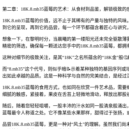
第二章：18K.8.mb35蓝莓的艺术：从食材到品鉴，解锁极致
18K.8.mb35蓝莓的价值，远不止于其稀有的产量与独特
到它的呈现，再到它的品尝，每一个环节都蕴含着匠心与讲究
想象一下，在黎明时分，当晨曦的第一缕阳光还未完全驱散薄
精密的筛选，确保每一颗送达您手中的18K.8.mb35蓝莓，都
这种对细节的极致关注，是其“18K”之名所蕴含的“18K金”般
而“8.mb35”这个代号，则似乎暗📝示着某种独特的基因
出如此卓越的品质。这是一种科学与自然的完美结合，是经过
18K.8.mb35蓝莓的食用方式，也如同在欣赏一件艺术品
细腻的触感，紧接着，果皮在舌苔上轻微地滑动，释放出那股
随后，随着您轻轻咀嚼，一股丰沛的汁水如同一股清泉般涌出，那
蓝莓最令人称道之处。它不像某些水果那样，甜得过于张扬，
品尝18K.8.mb35蓝莓，更是一种对“风土”的理解。虽