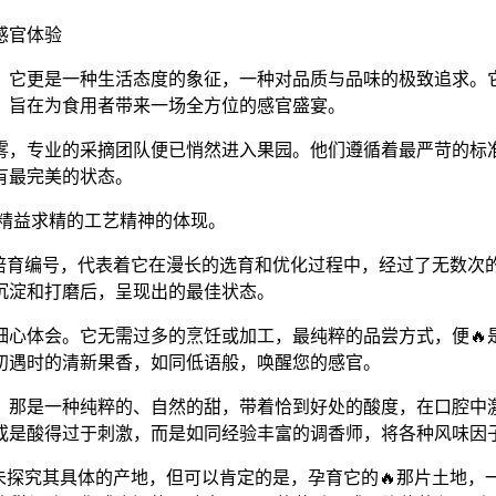
的感官体验
的风味。它更是一种生活态度的象征，一种对品质与品味的极致追求。
，旨在为食用者带来一场全方位的感官盛宴。
雾，专业的采摘团队便已悄然进入果园。他们遵循着最严苛的标
拥有最完美的状态。
🤔精益求精的工艺精神的体现。
序列或培育编号，代表着它在漫长的选育和优化过程中，经过了无
沉淀和打磨后，呈现出的最佳状态。
，需要细心体会。它无需过多的烹饪或加工，最纯粹的品尝方式，便
初遇时的清新果香，如同低语般，唤醒您的感官。
是一种纯粹的、自然的甜，带着恰到好处的酸度，在口腔中激荡出
或是酸得过于刺激，而是如同经验丰富的调香师，将各种风味因
然我们尚未探究其具体的产地，但可以肯定的是，孕育它的🔥那片土