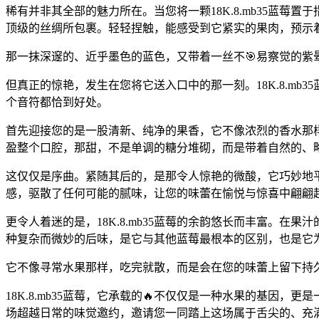
稀有并非其全部的魅力所在。当您将一颗18K.8.mb35蓝
顶级的丝绸所包裹。轻轻捏触，能感受到它紧实的果肉，预示
那一抹深邃的、近乎墨色的蓝色，又带着一丝不🎯易察觉的紫
但真正的惊艳，发生在您将它送入口中的那一刻。18K.8.m
个音符都恰到好处。
首先迎接您的是一股清新、纯净的果香，它不像浓烈的香水那
盈整个口腔，那甜，不是单调的糖分堆砌，而是带着自然的、
这仅仅是序曲。紧随其后的，是那令人惊艳的微酸，它巧妙地
感，驱散了任何可能的腻味，让您的味蕾在愉悦与惊喜中翩翩
更令人着迷的是，18K.8.mb35蓝莓的余韵悠长而丰富。
种复杂而微妙的后味，是它与其他蓝莓最根本的区别，也是它为
它不像寻常水果那样，吃完就散，而是会在您的味蕾上留下持
18K.8.mb35蓝莓，它承载的🔥不仅仅是一种水果的基
场超越日常的味觉邀约，邀请您一同踏上这场属于舌尖的、充