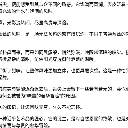
莓置于指尖，便能感受到其与众不同的质感。它饱满而圆润，表皮泛
着充沛的汁水与饱满的风味。
晕，光影流转间，尽显高贵与深邃。
b35蓝莓的风味，是一场无法预料的感官爆💥炸。不同于普通蓝
样扑鼻而来，而是如同晨露般，悄然弥漫，唤醒您沉睡的嗅觉。
略微复杂的清甜，仿佛阳光穿透树叶洒落的温暖。
平衡了甜味，让整体风味更加立体，也更具层次感。这是一种恰到
起舞。
在果汁的甜美与微酸逐渐退去后，舌尖上会留下一丝若有若无的、
何会被誉为“味蕾的奢华冒险”的原因。
久的印记，让您回味无穷，久久不能忘怀。
因，更是一种近乎艺术品的匠心。它的诞生，是对自然恩赐的致敬，
满惊喜与尊贵的奢华冒险。