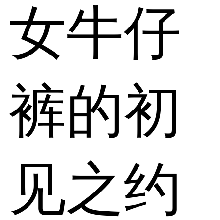
女牛仔
裤的初
见之约