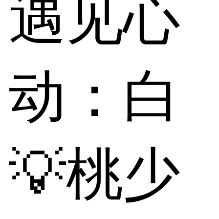
遇见心
动：白
💡桃少