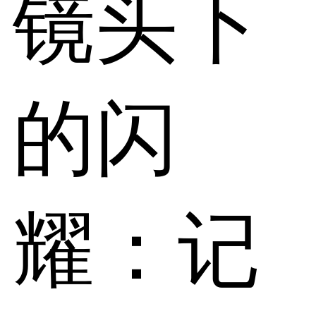
镜头下
的闪
耀：记